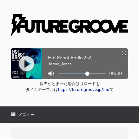
コ
ン
テ
ン
ツ
へ
ス
キ
ッ
プ
音声がとまった場合はリロードを
タイムテーブルは
https://futuregroove.jp/fm/
で
メニュー