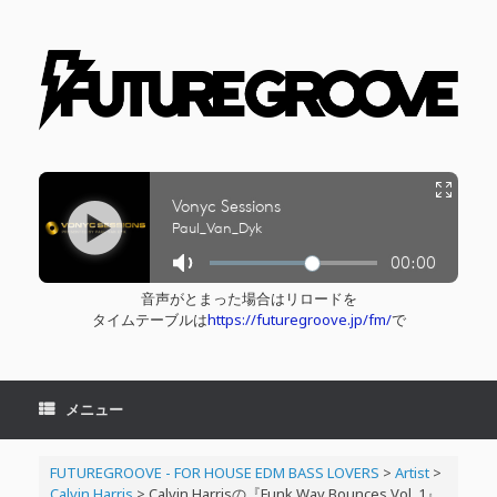
コ
ン
テ
ン
ツ
へ
ス
キ
ッ
プ
音声がとまった場合はリロードを
タイムテーブルは
https://futuregroove.jp/fm/
で
メニュー
FUTUREGROOVE - FOR HOUSE EDM BASS LOVERS
>
Artist
>
Calvin Harris
>
Calvin Harrisの『Funk Wav Bounces Vol. 1』