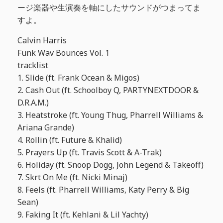
ージ楽器や生演奏を軸にしたサウンドがつまってま
すよ。
Calvin Harris
Funk Wav Bounces Vol. 1
tracklist
1. Slide (ft. Frank Ocean & Migos)
2. Cash Out (ft. Schoolboy Q, PARTYNEXTDOOR &
D.R.A.M.)
3. Heatstroke (ft. Young Thug, Pharrell Williams &
Ariana Grande)
4. Rollin (ft. Future & Khalid)
5. Prayers Up (ft. Travis Scott & A-Trak)
6. Holiday (ft. Snoop Dogg, John Legend & Takeoff)
7. Skrt On Me (ft. Nicki Minaj)
8. Feels (ft. Pharrell Williams, Katy Perry & Big
Sean)
9. Faking It (ft. Kehlani & Lil Yachty)