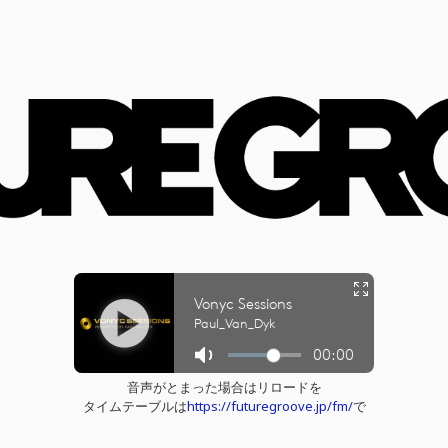
音声がとまった場合はリロードを
タイムテーブルは
https://futuregroove.jp/fm/
で