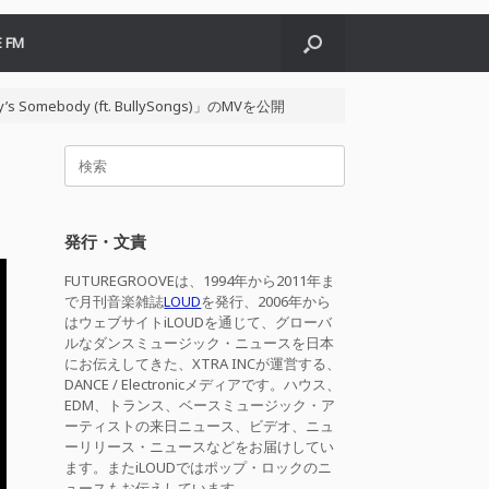
 FM
Somebody (ft. BullySongs)」のMVを公開
検
索
対
象:
発行・文責
FUTUREGROOVEは、1994年から2011年ま
で月刊音楽雑誌
LOUD
を発行、2006年から
はウェブサイトiLOUDを通じて、グローバ
ルなダンスミュージック・ニュースを日本
にお伝えしてきた、XTRA INCが運営する、
DANCE / Electronicメディアです。ハウス、
EDM、トランス、ベースミュージック・ア
ーティストの来日ニュース、ビデオ、ニュ
ーリリース・ニュースなどをお届けしてい
ます。またiLOUDではポップ・ロックのニ
ュースもお伝えしています。