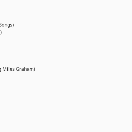
 Songs)
)
ng Miles Graham)