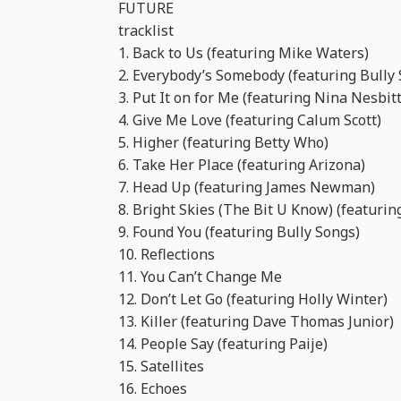
FUTURE
tracklist
1. Back to Us (featuring Mike Waters)
2. Everybody’s Somebody (featuring Bully
3. Put It on for Me (featuring Nina Nesbitt
4. Give Me Love (featuring Calum Scott)
5. Higher (featuring Betty Who)
6. Take Her Place (featuring Arizona)
7. Head Up (featuring James Newman)
8. Bright Skies (The Bit U Know) (featuri
9. Found You (featuring Bully Songs)
10. Reflections
11. You Can’t Change Me
12. Don’t Let Go (featuring Holly Winter)
13. Killer (featuring Dave Thomas Junior)
14. People Say (featuring Paije)
15. Satellites
16. Echoes