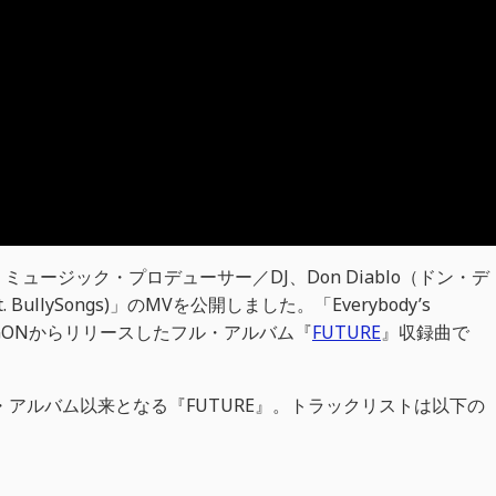
ージック・プロデューサー／DJ、Don Diablo（ドン・デ
ft. BullySongs)」のMVを公開しました。「Everybody’s
にHEXAGONからリリースしたフル・アルバム『
FUTURE
』収録曲で
・アルバム以来となる『FUTURE』。トラックリストは以下の