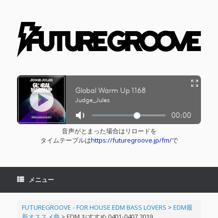
コ
ン
テ
ン
ツ
へ
ス
キ
ッ
プ
音声がとまった場合はリロードを
タイムテーブルは
https://futuregroove.jp/fm/
で
メニュー
FUTUREGROOVE - FOR HOUSE EDM BASS LOVERS
>
EDM最
新オススメ曲
>
EDM おすすめ 0401-0407 2019