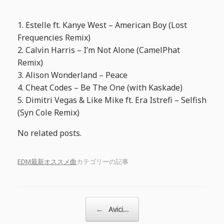
1. Estelle ft. Kanye West – American Boy (Lost
Frequencies Remix)
2. Calvin Harris – I’m Not Alone (CamelPhat
Remix)
3. Alison Wonderland – Peace
4. Cheat Codes – Be The One (with Kaskade)
5. Dimitri Vegas & Like Mike ft. Era Istrefi – Selfish
(Syn Cole Remix)
No related posts.
EDM最新オススメ曲
カテゴリーの記事
投稿ナビゲーション
←
Avici…