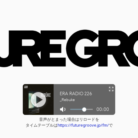
音声がとまった場合はリロードを
タイムテーブルは
https://futuregroove.jp/fm/
で