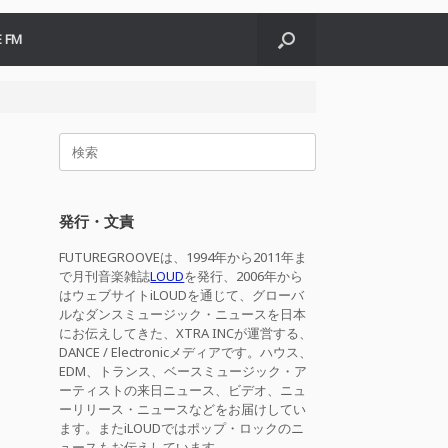
 FM
検
索
対
象:
発行・文責
FUTUREGROOVEは、1994年から2011年ま
で月刊音楽雑誌
LOUD
を発行、2006年から
はウェブサイトiLOUDを通じて、グローバ
ルなダンスミュージック・ニュースを日本
にお伝えしてきた、XTRA INCが運営する、
DANCE / Electronicメディアです。ハウス、
EDM、トランス、ベースミュージック・ア
ーティストの来日ニュース、ビデオ、ニュ
ーリリース・ニュースなどをお届けしてい
ます。またiLOUDではポップ・ロックのニ
ュースもお伝えしています。