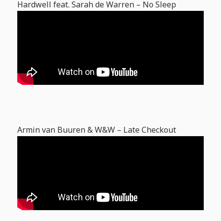
Hardwell feat. Sarah de Warren – No Sleep
Armin van Buuren & W&W – Late Checkout