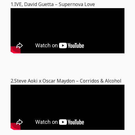
1.IVE, David Guetta – Supernova Love
2.Steve Aoki x Oscar Maydon – Corridos & Alcohol