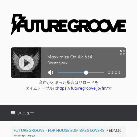
コ
ン
テ
ン
ツ
へ
ス
キ
ッ
プ
音声がとまった場合はリロードを
タイムテーブルは
https://futuregroove.jp/fm/
で
メニュー
FUTUREGROOVE - FOR HOUSE EDM BASS LOVERS
>
EDMお
すすめ 2024