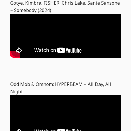
Gotye, Kimbra, FISHER, Chris Lake, Sante Sansone
– Somebody (2024)
Odd Mob & Omnom: HYPERBEAM – All Day, All
Night