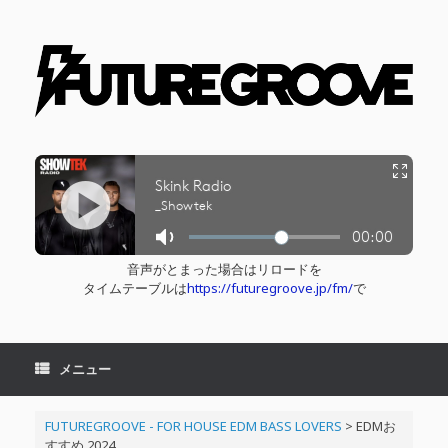
コ
ン
テ
ン
ツ
へ
ス
キ
ッ
プ
音声がとまった場合はリロードを
タイムテーブルは
https://futuregroove.jp/fm/
で
メニュー
FUTUREGROOVE - FOR HOUSE EDM BASS LOVERS
>
EDMお
すすめ 2024