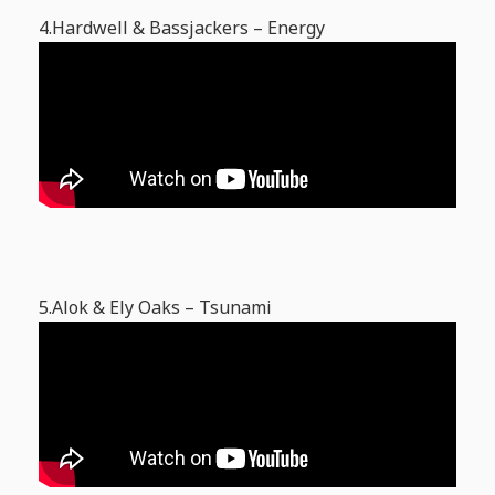
4.Hardwell & Bassjackers – Energy
5.Alok & Ely Oaks – Tsunami