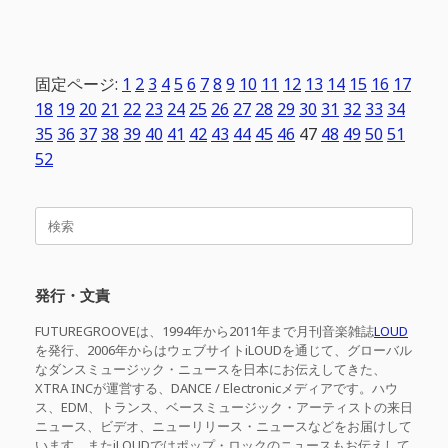
固定ページ:
1
2
3
4
5
6
7
8
9
10
11
12
13
14
15
16
17
18
19
20
21
22
23
24
25
26
27
28
29
30
31
32
33
34
35
36
37
38
39
40
41
42
43
44
45
46
47
48
49
50
51
52
検
索
対
象:
発行・文責
FUTUREGROOVEは、1994年から2011年まで月刊音楽雑誌
LOUD
を発行、2006年からはウェブサイトiLOUDを通じて、グローバル
なダンスミュージック・ニュースを日本にお伝えしてきた、
XTRA INCが運営する、DANCE / Electronicメディアです。ハウ
ス、EDM、トランス、ベースミュージック・アーティストの来日
ニュース、ビデオ、ニューリリース・ニュースなどをお届けして
います。またiLOUDではポップ・ロックのニュースもお伝えして