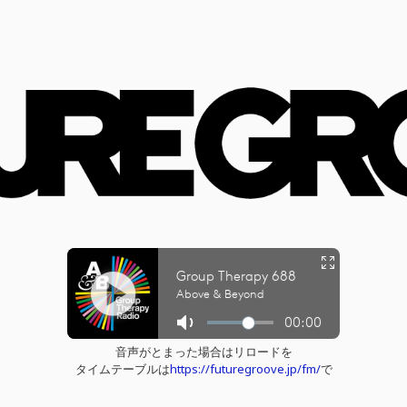
音声がとまった場合はリロードを
タイムテーブルは
https://futuregroove.jp/fm/
で