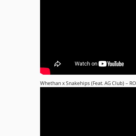
Whethan x Snakehips (Feat. AG Club) – R