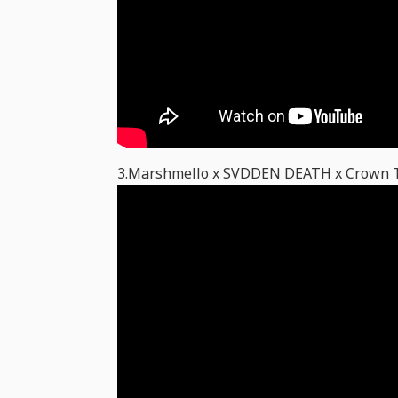
3.Marshmello x SVDDEN DEATH x Crown Th