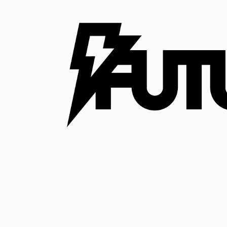
コ
ン
テ
ン
ツ
へ
ス
キ
ッ
プ