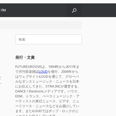
 FM
検
索
対
象:
発行・文責
FUTUREGROOVEは、1994年から2011年ま
で月刊音楽雑誌
LOUD
を発行、2006年から
はウェブサイトiLOUDを通じて、グローバ
な
ルなダンスミュージック・ニュースを日本
す
にお伝えしてきた、XTRA INCが運営する、
DANCE / Electronicメディアです。ハウス、
EDM、トランス、ベースミュージック・ア
ーティストの来日ニュース、ビデオ、ニュ
ーリリース・ニュースなどをお届けしてい
ます。またiLOUDではポップ・ロックのニ
ュースもお伝えしています。