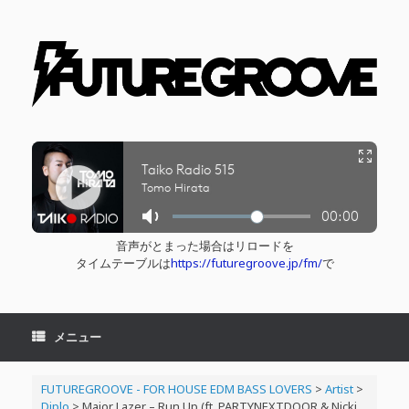
コ
ン
テ
ン
ツ
へ
ス
キ
ッ
プ
音声がとまった場合はリロードを
タイムテーブルは
https://futuregroove.jp/fm/
で
メニュー
FUTUREGROOVE - FOR HOUSE EDM BASS LOVERS
>
Artist
>
Diplo
>
Major Lazer – Run Up (ft. PARTYNEXTDOOR & Nicki