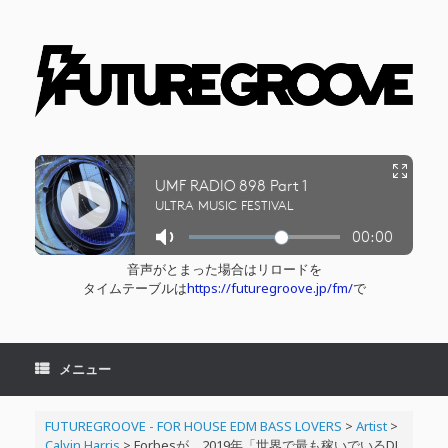
コ
ン
テ
ン
ツ
へ
ス
キ
ッ
プ
音声がとまった場合はリロードを
タイムテーブルは
https://futuregroove.jp/fm/
で
メニュー
FUTUREGROOVE - FOR HOUSE EDM BASS LOVERS
>
Artist
>
Calvin Harris
>
Forbesが、2019年「世界で最も稼いでいるDJ