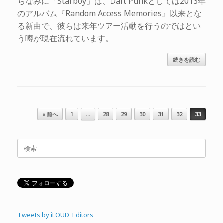
ちなみに「Starboy」は、Daft Punkとしては2013年
のアルバム『Random Access Memories』以来とな
る新曲で、彼らは来年ツアー活動を行うのではとい
う噂が現在流れています。
続きを読む
投稿ナビゲーション
« 前へ
1
…
28
29
30
31
32
33
検
索
対
象:
Tweets by iLOUD_Editors