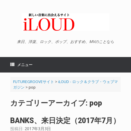
コ
ン
テ
ン
ツ
へ
ス
キ
来日、洋楽、ロック、ポップ、おすすめ、MVのことなら
ッ
プ
メニュー
FUTUREGROOVEサイト
>
iLOUD - ロック＆クラブ・ウェブマ
ガジン
>
pop
カテゴリーアーカイブ:
pop
BANKS、来日決定（2017年7月）
投稿日:
2017年3月3日