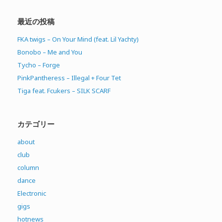
最近の投稿
FKA twigs – On Your Mind (feat. Lil Yachty)
Bonobo – Me and You
Tycho – Forge
PinkPantheress – Illegal + Four Tet
Tiga feat. Fcukers – SILK SCARF
カテゴリー
about
club
column
dance
Electronic
gigs
hotnews