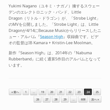
Yukimi Nagano（ユキミ・ナガノ）擁するスウェー
デンのエレクトロニック・バンド、Little
Dragon（リトル・ドラゴン）が、「Strobe Light」
のMVを公開しました。「Strobe Light」は、Little
Dragonが4/14にBecause Musicからリリースしたニ
ュー・アルバム『
Season High
』収録曲です。ビデ
オの監督はIB Kamara + Kristin-Lee Moolman。
新作『Season High』は、2014年の『Nabuma
Rubberband』に続く通算5作目のアルバムとなって
います。
投稿ナビゲーション
« 前へ
1
…
19
20
21
22
23
24
25
26
27
28
29
…
608
次へ »