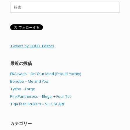
検
索
対
象:
Tweets by iLOUD_Editors
最近の投稿
FKA twigs – On Your Mind (feat. Lil Yachty)
Bonobo – Me and You
Tycho – Forge
PinkPantheress – Illegal + Four Tet
Tiga feat. Fcukers – SILK SCARF
カテゴリー