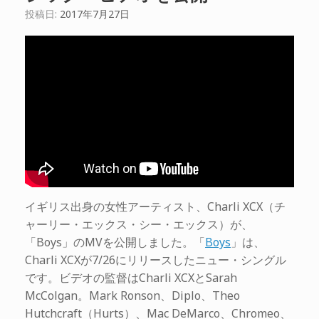
投稿日:
2017年7月27日
イギリス出身の女性アーティスト、Charli XCX（チ
ャーリー・エックス・シー・エックス）が、
「Boys」のMVを公開しました。「
Boys
」は、
Charli XCXが7/26にリリースしたニュー・シングル
です。ビデオの監督はCharli XCXとSarah
McColgan。Mark Ronson、Diplo、Theo
Hutchcraft（Hurts）、Mac DeMarco、Chromeo、