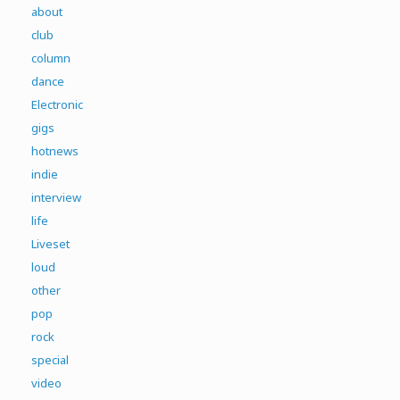
about
club
column
dance
Electronic
gigs
hotnews
indie
interview
life
Liveset
loud
other
pop
rock
special
video