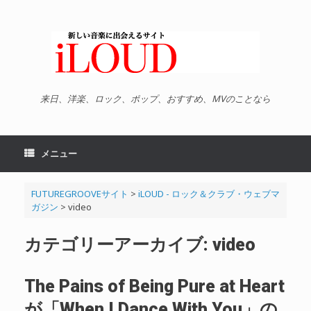
コ
ン
テ
ン
ツ
へ
ス
キ
来日、洋楽、ロック、ポップ、おすすめ、MVのことなら
ッ
プ
メニュー
FUTUREGROOVEサイト
>
iLOUD - ロック＆クラブ・ウェブマ
ガジン
>
video
カテゴリーアーカイブ:
video
The Pains of Being Pure at Heart
が「When I Dance With You」の