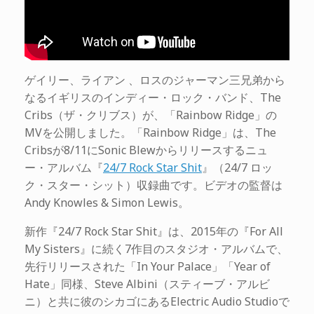
ゲイリー、ライアン 、ロスのジャーマン三兄弟から
なるイギリスのインディー・ロック・バンド、The
Cribs（ザ・クリブス）が、「Rainbow Ridge」の
MVを公開しました。「Rainbow Ridge」は、The
Cribsが8/11にSonic Blewからリリースするニュ
ー・アルバム『
24/7 Rock Star Shit
』（24/7 ロッ
ク・スター・シット）収録曲です。ビデオの監督は
Andy Knowles & Simon Lewis。
新作『24/7 Rock Star Shit』は、2015年の『For All
My Sisters』に続く7作目のスタジオ・アルバムで、
先行リリースされた「In Your Palace」「Year of
Hate」同様、Steve Albini（スティーブ・アルビ
ニ）と共に彼のシカゴにあるElectric Audio Studioで