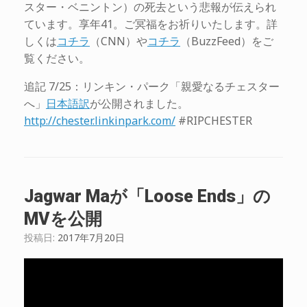
スター・ベニントン）の死去という悲報が伝えられ
ています。享年41。ご冥福をお祈りいたします。詳
しくは
コチラ
（CNN）や
コチラ
（BuzzFeed）をご
覧ください。
追記 7/25：リンキン・パーク「親愛なるチェスター
へ」
日本語訳
が公開されました。
http://chester.linkinpark.com/
#RIPCHESTER
Jagwar Maが「Loose Ends」の
MVを公開
投稿日:
2017年7月20日