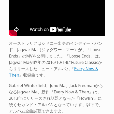
オーストラリアはシドニー出身のインディー・バン
ド、Jagwar Ma（ジャグワー・マー）が、「Loose
Ends」のMVを公開しました。「Loose Ends」は、
Jagwar Maが昨年の2016/10/14にFuture Classicか
らリリースしたニュー・アルバム『
Every Now &
Then
』収録曲です。
Gabriel Winterfield、Jono Ma、Jack Freemanから
なるJagwar Ma。新作『Every Now & Then』は、
2013年にリリースされ話題となった『Howlin’』に
続くセカンド・アルバムとなっています。以下で、
アルバム全曲試聴できますよ。