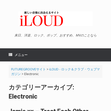
コ
ン
テ
ン
ツ
へ
ス
キ
来日、洋楽、ロック、ポップ、おすすめ、MVのことなら
ッ
プ
メニュー
FUTUREGROOVEサイト
>
iLOUD - ロック＆クラブ・ウェブマ
ガジン
>
Electronic
カテゴリーアーカイブ:
Electronic