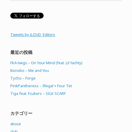
対
象:
Tweets by iLOUD_Editors
最近の投稿
FKA twigs – On Your Mind (feat. Lil Yachty)
Bonobo – Me and You
Tycho – Forge
PinkPantheress – Illegal + Four Tet
Tiga feat. Fcukers – SILK SCARF
カテゴリー
about
club