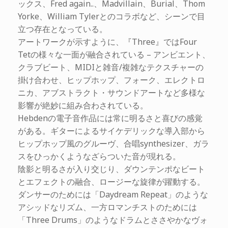
ックス、Fred again..、Madvillain、Burial、Thom
Yorke、William Tylerとのコラボなど、シーンで目
立つ存在となっている。
アートワークが示すように、『Three』ではFour
Tetの様々な一面が融合されている – アンビエント、
クラブビート、MIDIと雑音/複雑なテクスチャーの
掛け合わせ、ヒップホップ、フォーク、エレクトロ
ニカ、アブストラクト・サウンドアートなど多様な
影響が絶妙に組み合わされている。
Hebdenの電子音作品には常に明るさと喜びの感覚
がある。ギターによるサイケデリックな導入部から
ヒップホップ風のグルーヴ、合唱synthesizer、ガラ
スをひっかくようなざらついた音が現れる。
陰影と明るさが入り交じり、ダウンテンポなビート
とエフェクトの融合、ロージーな旋律が躍動する。
ダンサーのためには「Daydream Repeat」のような
アシッドなリズム、一方ロマンチストのためには
「Three Drums」のようなドラムとささやかなヴォ