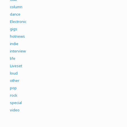
column
dance
Electronic
gigs
hotnews
indie
interview
life
Liveset
loud
other
pop
rock
special
video