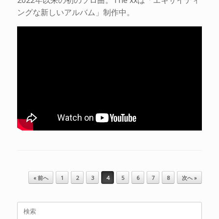
ングな新しいアルバム」制作中。
投稿ナビゲーション
« 前へ
1
2
3
4
5
6
7
8
次へ »
検
索