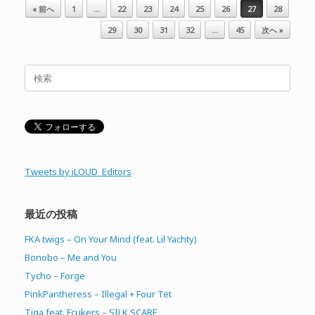
投稿ナビゲーション
« 前へ
1
…
22
23
24
25
26
27
28
29
30
31
32
…
45
次へ »
検
索
対
象:
Tweets by iLOUD_Editors
最近の投稿
FKA twigs – On Your Mind (feat. Lil Yachty)
Bonobo – Me and You
Tycho – Forge
PinkPantheress – Illegal + Four Tet
Tiga feat. Fcukers – SILK SCARF