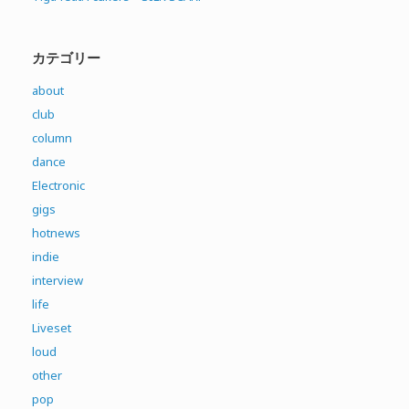
カテゴリー
about
club
column
dance
Electronic
gigs
hotnews
indie
interview
life
Liveset
loud
other
pop