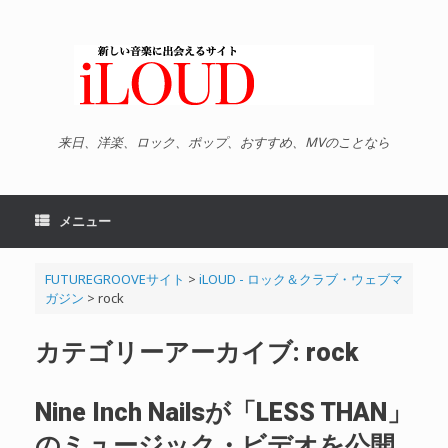
コ
ン
テ
ン
ツ
へ
ス
キ
来日、洋楽、ロック、ポップ、おすすめ、MVのことなら
ッ
プ
メニュー
FUTUREGROOVEサイト
>
iLOUD - ロック＆クラブ・ウェブマ
ガジン
>
rock
カテゴリーアーカイブ:
rock
Nine Inch Nailsが「LESS THAN」
のミュージック・ビデオを公開