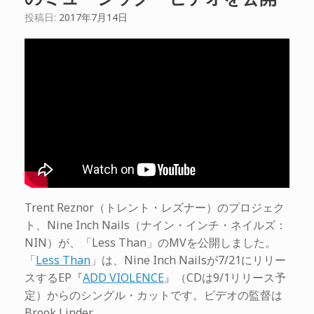
投稿日:
2017年7月14日
Trent Reznor（トレント・レズナー）のプロジェク
ト、Nine Inch Nails（ナイン・インチ・ネイルズ：
NIN）が、「Less Than」のMVを公開しました。
「
Less Than
」は、Nine Inch Nailsが7/21にリリー
スするEP『
ADD VIOLENCE
』（CDは9/1リリース予
定）からのシングル・カットです。ビデオの監督は
Brook Linder。