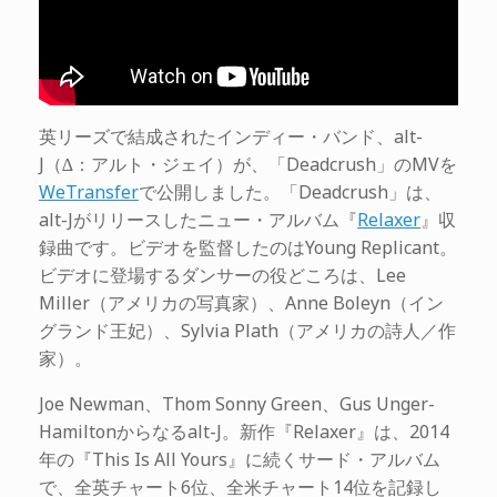
英リーズで結成されたインディー・バンド、alt-
J（∆：アルト・ジェイ）が、「Deadcrush」のMVを
WeTransfer
で公開しました。「Deadcrush」は、
alt-Jがリリースしたニュー・アルバム『
Relaxer
』収
録曲です。ビデオを監督したのはYoung Replicant。
ビデオに登場するダンサーの役どころは、Lee
Miller（アメリカの写真家）、Anne Boleyn（イン
グランド王妃）、Sylvia Plath（アメリカの詩人／作
家）。
Joe Newman、Thom Sonny Green、Gus Unger-
Hamiltonからなるalt-J。新作『Relaxer』は、2014
年の『This Is All Yours』に続くサード・アルバム
で、全英チャート6位、全米チャート14位を記録し