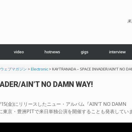
来
video
hotnews
gigs
interview
ブ・ウェブマガジン
>
Electronic
>
KAYTRANADA – SPACE INVADER/AIN’T NO DA
ADER/AIN’T NO DAMN WAY!
、8/15(金)にリリースしたニュー・アルバム『AIN’T NO DAMN
28(木)に東京・豊洲PITで来日単独公演を開催することも発表してい