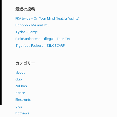
最近の投稿
FKA twigs – On Your Mind (feat. Lil Yachty)
Bonobo – Me and You
Tycho – Forge
PinkPantheress – Illegal + Four Tet
Tiga feat. Fcukers – SILK SCARF
カテゴリー
about
club
column
dance
Electronic
gigs
hotnews