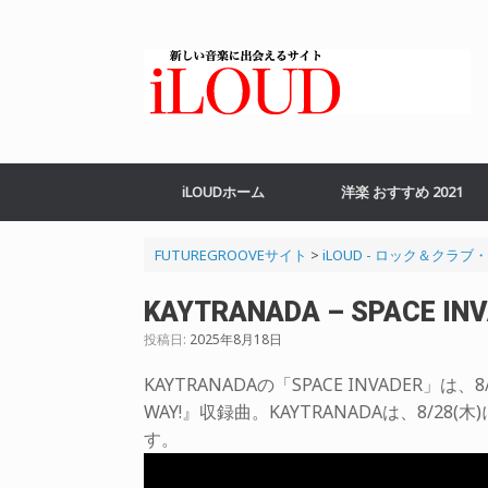
コ
ン
テ
ン
ツ
へ
ス
キ
ッ
iLOUDホーム
洋楽 おすすめ 2021
プ
FUTUREGROOVEサイト
>
iLOUD - ロック＆クラ
KAYTRANADA – SPACE INV
投稿日:
2025年8月18日
KAYTRANADAの「SPACE INVADER」は
WAY!』収録曲。KAYTRANADAは、8/
す。