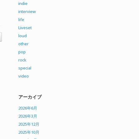
indie
interview
life
Liveset
loud
other
pop
rock
special
video
アーカイブ
2026年6月
2026年3月
2025年12月
2025年10月