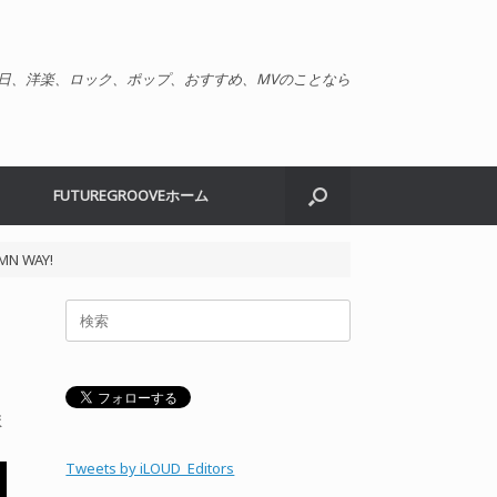
日、洋楽、ロック、ポップ、おすすめ、MVのことなら
FUTUREGROOVEホーム
MN WAY!
検
索
対
象:
ま
Tweets by iLOUD_Editors