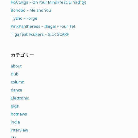
FKA twigs – On Your Mind (feat. Lil Yachty)
Bonobo – Me and You
Tycho – Forge
PinkPantheress – Illegal + Four Tet
Tiga feat. Fcukers – SILK SCARF
カテゴリー
about
club
column
dance
Electronic
gigs
hotnews
indie
interview