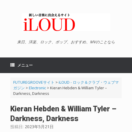
コ
ン
テ
ン
ツ
へ
ス
キ
来日、洋楽、ロック、ポップ、おすすめ、MVのことなら
ッ
プ
メニュー
FUTUREGROOVEサイト
>
iLOUD - ロック＆クラブ・ウェブマ
ガジン
>
Electronic
>
Kieran Hebden & William Tyler –
Darkness, Darkness
Kieran Hebden & William Tyler –
Darkness, Darkness
投稿日:
2023年5月21日