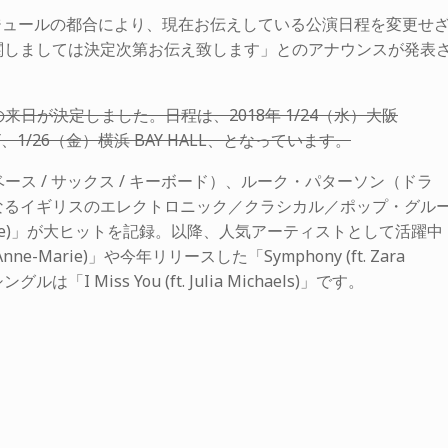
ケジュールの都合により、現在お伝えしている公演日程を変更せ
関しましては決定次第お伝え致します」とのアナウンスが発表
）の来日が決定しました。日程は、2018年 1/24（水）大阪
CITY、1/26（金）横浜 BAY HALL、となっています。
（ベース / サックス / キーボード）、ルーク・パターソン（ドラ
なるイギリスのエレクトロニック／クラシカル／ポップ・グル
ess Glynne)」が大ヒットを記録。以降、人気アーティストとして活躍中
 & Anne-Marie)」や今年リリースした「Symphony (ft. Zara
I Miss You (ft. Julia Michaels)」です。