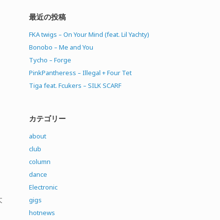
最近の投稿
FKA twigs – On Your Mind (feat. Lil Yachty)
Bonobo – Me and You
Tycho – Forge
PinkPantheress – Illegal + Four Tet
Tiga feat. Fcukers – SILK SCARF
カテゴリー
about
club
column
dance
Electronic
大
gigs
hotnews