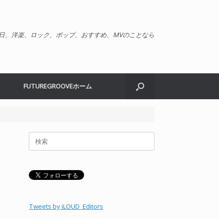
日、洋楽、ロック、ポップ、おすすめ、MVのことなら
FUTUREGROOVEホーム
検
索
対
象:
Tweets by iLOUD_Editors