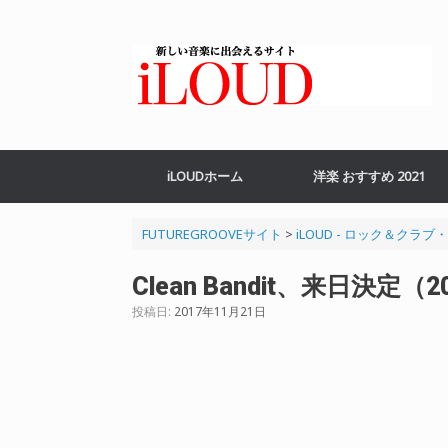
コ
ン
テ
ン
ツ
へ
ス
キ
ッ
iLOUDホーム
洋楽 おすすめ 2021
プ
FUTUREGROOVEサイト
>
iLOUD - ロック＆クラ
Clean Bandit、来日決定（
投稿日:
2017年11月21日