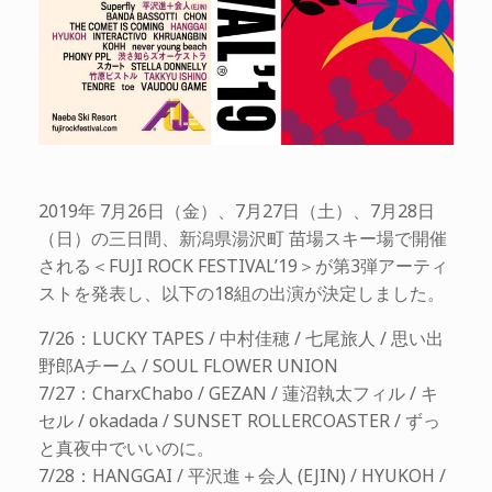
2019年 7月26日（金）、7月27日（土）、7月28日
（日）の三日間、新潟県湯沢町 苗場スキー場で開催
される＜FUJI ROCK FESTIVAL’19＞が第3弾アーティ
ストを発表し、以下の18組の出演が決定しました。
7/26：LUCKY TAPES / 中村佳穂 / 七尾旅人 / 思い出
野郎Aチーム / SOUL FLOWER UNION
7/27：CharxChabo / GEZAN / 蓮沼執太フィル / キ
セル / okadada / SUNSET ROLLERCOASTER / ずっ
と真夜中でいいのに。
7/28：HANGGAI / 平沢進＋会人 (EJIN) / HYUKOH /