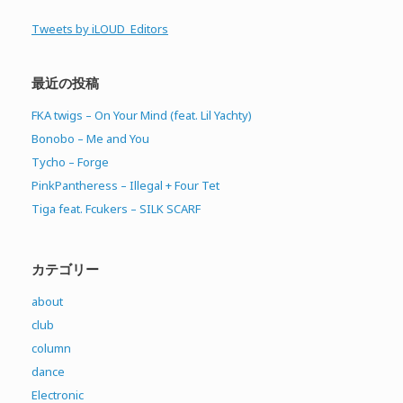
Tweets by iLOUD_Editors
最近の投稿
FKA twigs – On Your Mind (feat. Lil Yachty)
Bonobo – Me and You
Tycho – Forge
PinkPantheress – Illegal + Four Tet
Tiga feat. Fcukers – SILK SCARF
カテゴリー
about
club
column
dance
Electronic