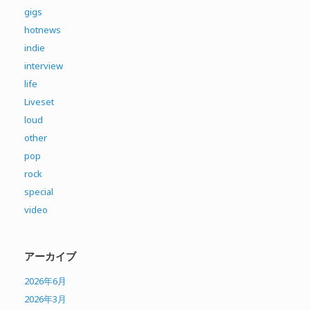
gigs
hotnews
indie
interview
life
Liveset
loud
other
pop
rock
special
video
アーカイブ
2026年6月
2026年3月