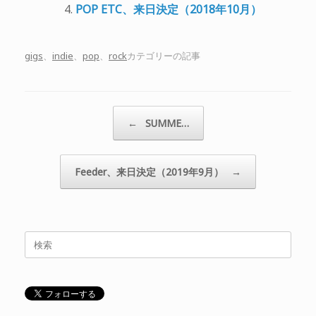
POP ETC、来日決定（2018年10月）
gigs
、
indie
、
pop
、
rock
カテゴリーの記事
投稿ナビゲーション
←
SUMME…
Feeder、来日決定（2019年9月）
→
検
索
対
象: