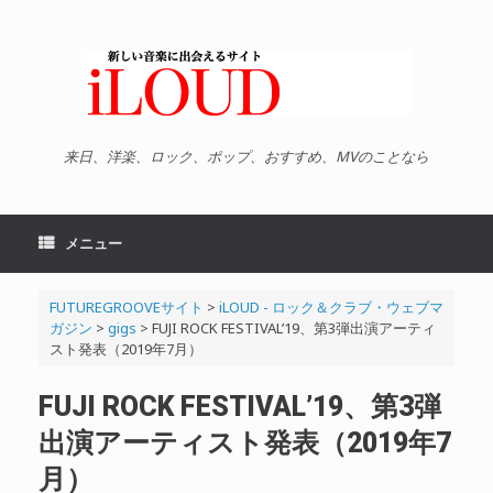
コ
ン
テ
ン
ツ
へ
ス
キ
来日、洋楽、ロック、ポップ、おすすめ、MVのことなら
ッ
プ
メニュー
FUTUREGROOVEサイト
>
iLOUD - ロック＆クラブ・ウェブマ
ガジン
>
gigs
>
FUJI ROCK FESTIVAL’19、第3弾出演アーティ
スト発表（2019年7月）
FUJI ROCK FESTIVAL’19、第3弾
出演アーティスト発表（2019年7
月）