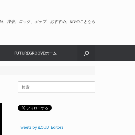
日、洋楽、ロック、ポップ、おすすめ、MVのことなら
FUTUREGROOVEホーム
検
索
対
象:
Tweets by iLOUD_Editors