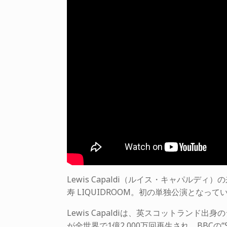
Lewis Capaldi（ルイス・キャパルディ
寿 LIQUIDROOM。初の単独公演となって
Lewis Capaldiは、英スコットランド出身
が全世界で1億2,000万回再生され、BBCの“