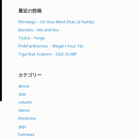
最近の投稿
FKA twigs – On Your Mind (feat. Lil Yachty)
Bonobo – Me and You
Tycho – Forge
PinkPantheress – Illegal + Four Tet
Tiga feat. Fcukers – SILK SCARF
カテゴリー
about
club
column
dance
Electronic
gigs
」
hotnews