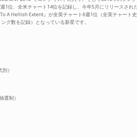
チャート7週1位、全米チャート14位を記録し、今年5月にリリースされ
d To A Hellish Extent』が全英チャート6週1位（全英チャート史
ミング数を記録）となっている新星です。
代別）
（抽選制）