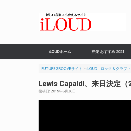
コ
ン
テ
ン
ツ
へ
ス
キ
ッ
iLOUDホーム
洋楽 おすすめ 2021
プ
FUTUREGROOVEサイト
>
iLOUD - ロック＆クラ
Lewis Capaldi、来日決定
投稿日:
2019年8月26日