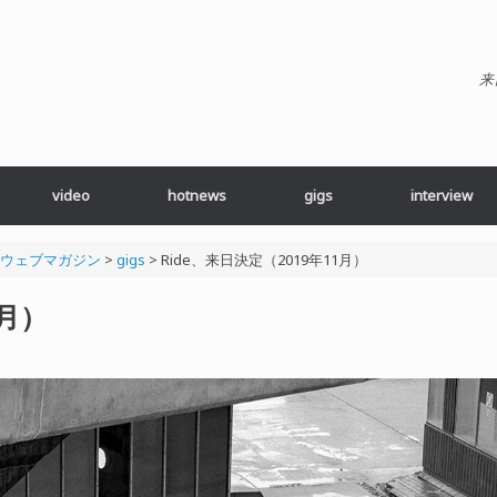
来
video
hotnews
gigs
interview
ブ・ウェブマガジン
>
gigs
>
Ride、来日決定（2019年11月）
1月）