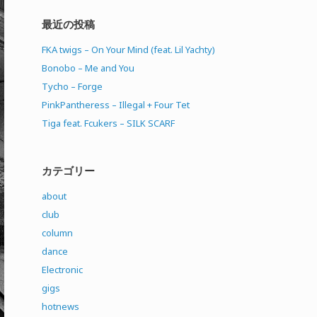
最近の投稿
FKA twigs – On Your Mind (feat. Lil Yachty)
Bonobo – Me and You
Tycho – Forge
PinkPantheress – Illegal + Four Tet
Tiga feat. Fcukers – SILK SCARF
カテゴリー
about
club
column
dance
Electronic
gigs
hotnews