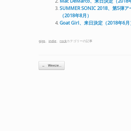
Mac DeMarco、来日決定（201
SUMMER SONIC 2018、第5弾
（2018年8月）
Goat Girl、来日決定（2018年6
gigs
、
indie
、
rock
カテゴリーの記事
投稿ナビゲーション
←
Weeze…