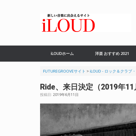
コ
ン
テ
ン
ツ
へ
ス
キ
ッ
iLOUDホーム
洋楽 おすすめ 2021
プ
FUTUREGROOVEサイト
>
iLOUD - ロック＆クラ
Ride、来日決定（2019年1
投稿日:
2019年6月11日