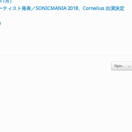
8年1月）
アーティスト発表／SONICMANIA 2018、Cornelius 出演決定
月）
Flyin…
→