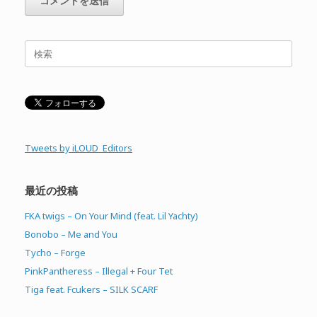
検
索
対
象:
Tweets by iLOUD_Editors
最近の投稿
FKA twigs – On Your Mind (feat. Lil Yachty)
Bonobo – Me and You
Tycho – Forge
PinkPantheress – Illegal + Four Tet
Tiga feat. Fcukers – SILK SCARF