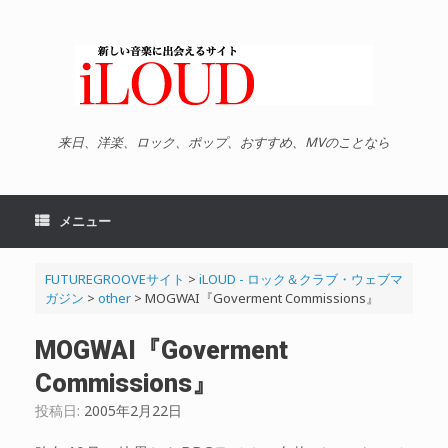
コ
ン
テ
ン
ツ
へ
ス
キ
来日、洋楽、ロック、ポップ、おすすめ、MVのことなら
ッ
プ
メニュー
FUTUREGROOVEサイト
>
iLOUD - ロック＆クラブ・ウェブマ
ガジン
>
other
>
MOGWAI『Goverment Commissions』
MOGWAI『Goverment
Commissions』
投稿日:
2005年2月22日