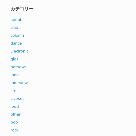
カテゴリー
about
club
column
dance
Electronic
gigs
hotnews
indie
interview
life
Liveset
loud
other
pop
rock