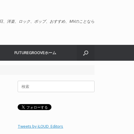
日、洋楽、ロック、ポップ、おすすめ、MVのことなら
FUTUREGROOVEホーム
検
索
対
象:
Tweets by iLOUD_Editors