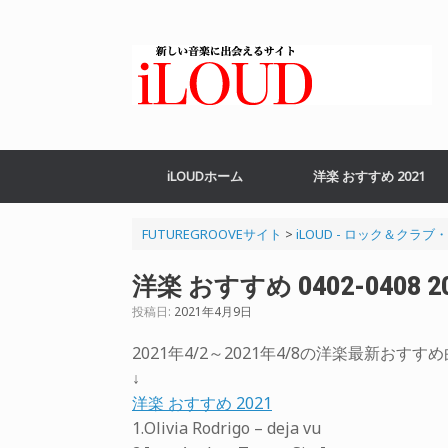
コ
ン
テ
ン
ツ
へ
ス
キ
ッ
iLOUDホーム
洋楽 おすすめ 2021
プ
FUTUREGROOVEサイト
>
iLOUD - ロック＆クラ
洋楽 おすすめ 0402-0408 2
投稿日:
2021年4月9日
2021年4/2～2021年4/8の洋楽最新お
↓
洋楽 おすすめ 2021
1.Olivia Rodrigo – deja vu