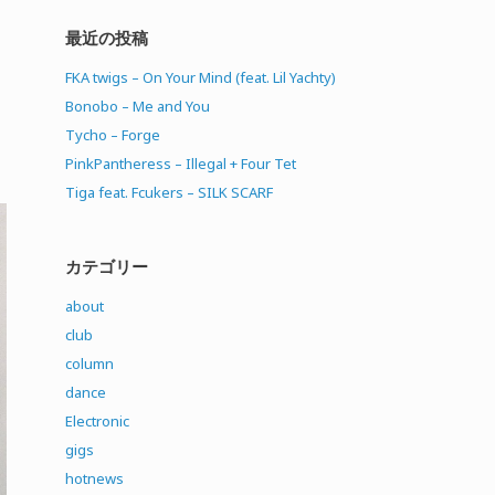
最近の投稿
FKA twigs – On Your Mind (feat. Lil Yachty)
Bonobo – Me and You
Tycho – Forge
PinkPantheress – Illegal + Four Tet
Tiga feat. Fcukers – SILK SCARF
カテゴリー
about
club
column
dance
Electronic
gigs
hotnews