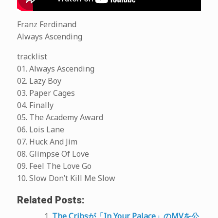
Franz Ferdinand
Always Ascending
tracklist
01. Always Ascending
02. Lazy Boy
03. Paper Cages
04. Finally
05. The Academy Award
06. Lois Lane
07. Huck And Jim
08. Glimpse Of Love
09. Feel The Love Go
10. Slow Don’t Kill Me Slow
Related Posts:
The Cribsが「In Your Palace」のMVを公