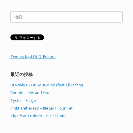
検
索
対
象:
Tweets by iLOUD_Editors
最近の投稿
FKA twigs – On Your Mind (feat. Lil Yachty)
Bonobo – Me and You
Tycho – Forge
PinkPantheress – Illegal + Four Tet
Tiga feat. Fcukers – SILK SCARF