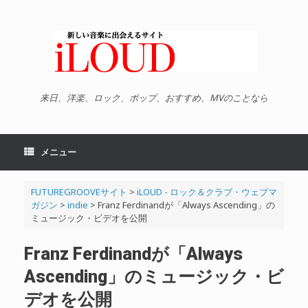
コ
ン
テ
ン
ツ
へ
ス
キ
来日、洋楽、ロック、ポップ、おすすめ、MVのことなら
ッ
プ
メニュー
FUTUREGROOVEサイト
>
iLOUD - ロック＆クラブ・ウェブマ
ガジン
>
indie
>
Franz Ferdinandが「Always Ascending」の
ミュージック・ビデオを公開
Franz Ferdinandが「Always
Ascending」のミュージック・ビ
デオを公開