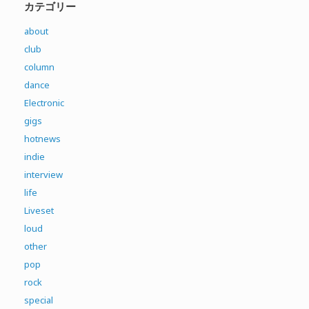
カテゴリー
about
club
column
dance
Electronic
gigs
hotnews
indie
interview
life
Liveset
loud
other
pop
rock
special