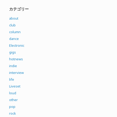
カテゴリー
about
club
column
dance
Electronic
gigs
hotnews
indie
interview
life
Liveset
loud
other
pop
rock