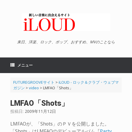
コ
ン
テ
ン
ツ
へ
ス
キ
来日、洋楽、ロック、ポップ、おすすめ、MVのことなら
ッ
プ
メニュー
FUTUREGROOVEサイト
>
iLOUD - ロック＆クラブ・ウェブマ
ガジン
>
video
>
LMFAO「Shots」
LMFAO「Shots」
投稿日:
2009年11月12日
LMFAOが、「Shots」のＰＶを公開しました。
「Shots」はLMFAOのデビューアルバム『
Party