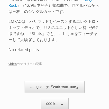
Rock
』（12/9日本発売）収録曲で、同アルバムから
は三枚目のシングルカットです。
LMFAOは、ハリウッドをベースとするエレクトロ・
ホップ・デュオで、ＵＳのユニットらしい勢いが特
徴ですね。「Shots」でも、Ｌｉl’ Jonをフィーチャ
ーして大騒ぎしております。
No related posts.
video
カテゴリーの記事
投稿ナビゲーション
←
リアーナ「Wait Your Turn」
XXX R…
→