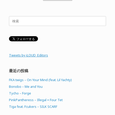
検
索
対
象:
Tweets by iLOUD_Editors
最近の投稿
FKA twigs – On Your Mind (feat. Lil Yachty)
Bonobo – Me and You
Tycho – Forge
PinkPantheress – Illegal + Four Tet
Tiga feat. Fcukers – SILK SCARF