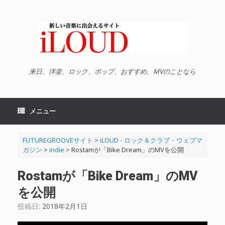
コ
ン
テ
ン
ツ
へ
ス
キ
来日、洋楽、ロック、ポップ、おすすめ、MVのことなら
ッ
プ
メニュー
FUTUREGROOVEサイト
>
iLOUD - ロック＆クラブ・ウェブマ
ガジン
>
indie
>
Rostamが「Bike Dream」のMVを公開
Rostamが「Bike Dream」のMV
を公開
投稿日:
2018年2月1日