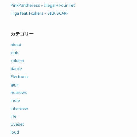
PinkPantheress – Illegal + Four Tet
Tiga feat. Fcukers – SILK SCARF
カテゴリー
about
club
column
dance
Electronic
gigs
hotnews
indie
interview
life
Liveset
loud