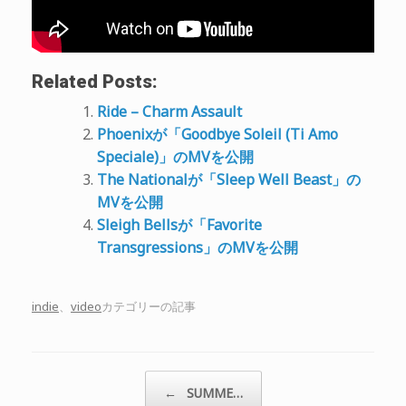
Related Posts:
Ride – Charm Assault
Phoenixが「Goodbye Soleil (Ti Amo
Speciale)」のMVを公開
The Nationalが「Sleep Well Beast」の
MVを公開
Sleigh Bellsが「Favorite
Transgressions」のMVを公開
indie
、
video
カテゴリーの記事
投稿ナビゲーション
←
SUMME…