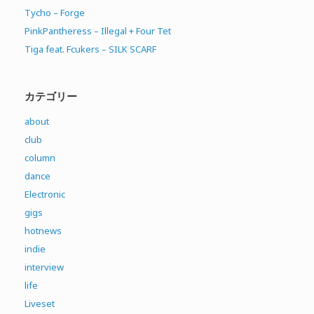
Tycho – Forge
PinkPantheress – Illegal + Four Tet
Tiga feat. Fcukers – SILK SCARF
カテゴリー
about
club
column
dance
Electronic
gigs
hotnews
indie
interview
life
Liveset