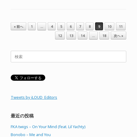
投稿ナビゲーション
« 前へ
1
…
4
5
6
7
8
9
10
11
12
13
14
…
18
次へ »
検
索
対
象:
Tweets by iLOUD_Editors
最近の投稿
FKA twigs – On Your Mind (feat. Lil Yachty)
Bonobo – Me and You