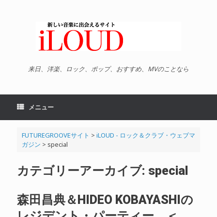
コ
ン
テ
ン
ツ
へ
ス
キ
来日、洋楽、ロック、ポップ、おすすめ、MVのことなら
ッ
プ
メニュー
FUTUREGROOVEサイト
>
iLOUD - ロック＆クラブ・ウェブマ
ガジン
>
special
カテゴリーアーカイブ:
special
森田昌典＆HIDEO KOBAYASHIの
レジデント・パーティー、＜