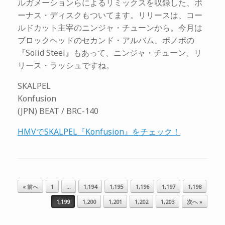
ルガメーションらによるリミックスを収録した、ボ
ーナス・ディスクもついてます。リリースは、コー
ルドカット主宰のニンジャ・チューンから。今月は
ブロックヘッドのセカンド・アルバム、ボノボの
『Solid Steel』もあって、ニンジャ・チューン、リ
リース・ラッシュですね。
SKALPEL
Konfusion
(JPN) BEAT / BRC-140
HMVでSKALPEL『Konfusion』をチェック！
投稿ナビゲーション
« 前へ
1
…
1,194
1,195
1,196
1,197
1,198
1,199
1,200
1,201
1,202
1,203
次へ »