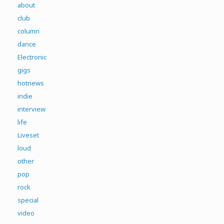
about
club
column
dance
Electronic
gigs
hotnews
indie
interview
life
Liveset
loud
other
pop
rock
special
video