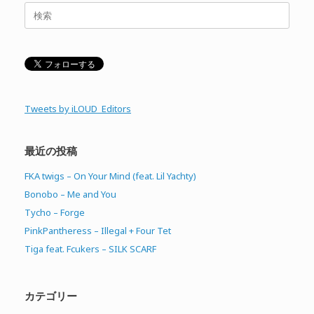
検
索
対
象:
Tweets by iLOUD_Editors
最近の投稿
FKA twigs – On Your Mind (feat. Lil Yachty)
Bonobo – Me and You
Tycho – Forge
PinkPantheress – Illegal + Four Tet
Tiga feat. Fcukers – SILK SCARF
カテゴリー