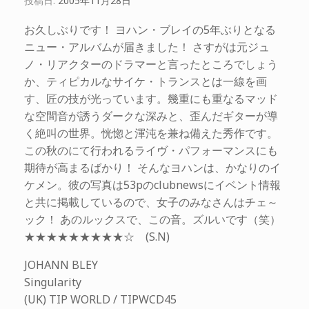
投稿日:
2005年11月28日
お久しぶりです！ ヨハン・ブレイの5年ぶりとなる
ニュー・アルバムが届きました！ さすがは元ジュ
ノ・リアクターのドラマーと言ったところでしょう
か、ティピカルなサイケ・トランスとは一線を画
す、匠の技が光っています。幾重にも重なるマッド
な空間音が誘うダークな深みと、歪んだギターが導
く絶叫の世界。恍惚と渾沌を兼ね備えた秀作です。
この秋のにて行われるライヴ・パフォーマンスにも
期待が高まるばかり！ そんなヨハンは、かなりのイ
ケメン。彼の写真は53pのclubnewsにイベント情報
と共に掲載しているので、女子のみなさんはチェ～
ック！ あのルックスで、この音。ズルいです（笑）
★★★★★★★★★☆ (S.N)
JOHANN BLEY
Singularity
(UK) TIP WORLD / TIPWCD45