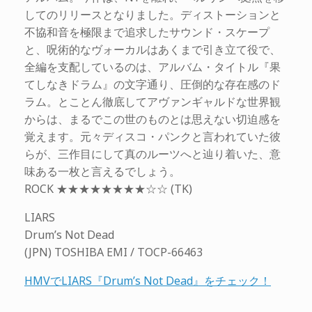
してのリリースとなりました。ディストーションと
不協和音を極限まで追求したサウンド・スケープ
と、呪術的なヴォーカルはあくまで引き立て役で、
全編を支配しているのは、アルバム・タイトル『果
てしなきドラム』の文字通り、圧倒的な存在感のド
ラム。とことん徹底してアヴァンギャルドな世界観
からは、まるでこの世のものとは思えない切迫感を
覚えます。元々ディスコ・パンクと言われていた彼
らが、三作目にして真のルーツへと辿り着いた、意
味ある一枚と言えるでしょう。
ROCK ★★★★★★★★☆☆ (TK)
LIARS
Drum’s Not Dead
(JPN) TOSHIBA EMI / TOCP-66463
HMVでLIARS『Drum’s Not Dead』をチェック！