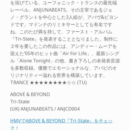
を浴びている、ユーフォニック・トランスの最先端
レーベル、ANJUNABEATS。その主宰であるジョ
ノ・グラントを中心とした3人組が、アバヴ&ビヨン
ドです。マドンナのリミキサーとしても有名です
ね。このたび満を持して、ファースト・アルバム
『Tri-Stete』を発表することとなりました。制作に
２年を要したこの作品には、アンディー・ムーアを
迎えた’05年のヒット曲「Air For Life」、最新シング
ル「Alone Tonight」の他、書き下ろしの未発表音源
を多数収録。優雅でエモーショナルな、アバビのオ
リジナリティー溢れる世界を構築しています。
TRANCE ★★★★★★★★☆☆ (TU)
ABOVE & BEYOND
Tri-State
(UK) ANJUNABEATS / ANJCD004
HMVでABOVE & BEYOND『Tri-State』をチェッ
ク！