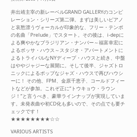
井出靖主宰の新レーベルGRAND GALLERYのコンピ
レーション・シリーズ第二弾。まずは美しいピアノ
と哀愁漂うヴォーカルが印象的な、フリー・テンポ
の名曲「Prelude」でスタート。その後は、i-depに
よる爽やかなブラジリアン・ナンバー～福富幸宏に
よるボッサ・ハウス～スタジオ・アパートメントに
よるトライバルなNYディープ・ハウスと続き、中盤
はややジャジーな展開に。そして後半、ジャズトロ
ニックによるポップなジャズ・ハウスで再びハウシ
ーに！ その他、FPM、金原千恵子、コールドフィー
トなどが参加。これぞ正に“トウキョウ・ラウン
ジ！”と言うべき、豪華ラインナップが実現していま
す。未発表曲や初CD化も多いので、その点でも要チ
ェックです！
★★★★★★★★☆☆
VARIOUS ARTISTS