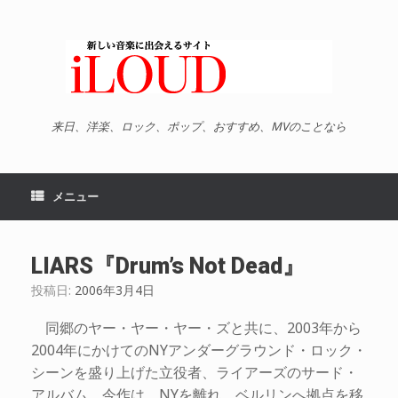
コ
ン
テ
ン
ツ
へ
ス
キ
来日、洋楽、ロック、ポップ、おすすめ、MVのことなら
ッ
プ
メニュー
LIARS『Drum’s Not Dead』
投稿日:
2006年3月4日
同郷のヤー・ヤー・ヤー・ズと共に、2003年から
2004年にかけてのNYアンダーグラウンド・ロック・
シーンを盛り上げた立役者、ライアーズのサード・
アルバム。今作は、NYを離れ、ベルリンへ拠点を移